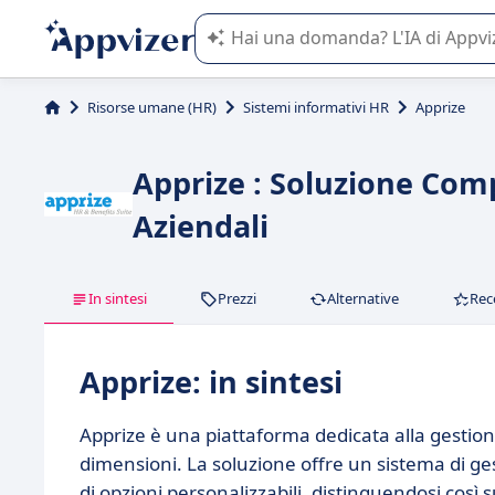
L'IA di Appvizer vi guida nell'utilizzo
Risorse umane (HR)
Sistemi informativi HR
Apprize
Apprize : Soluzione Comp
Aziendali
In sintesi
Prezzi
Alternative
Rec
Apprize: in sintesi
Apprize è una piattaforma dedicata alla gestione
dimensioni. La soluzione offre un sistema di g
di opzioni personalizzabili, distinguendosi così 