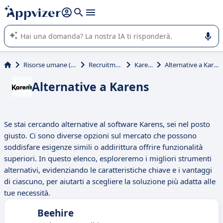
righe con
shift + enter
).
L'IA di Appvizer vi guida nell'utilizzo o nella scelta di un
software SaaS per la vostra azienda.
Risorse umane (HR)
Recruitment
Karens
Alternative a Karens
Alternative a Karens
Se stai cercando alternative al software Karens, sei nel posto
giusto. Ci sono diverse opzioni sul mercato che possono
soddisfare esigenze simili o addirittura offrire funzionalità
superiori. In questo elenco, esploreremo i migliori strumenti
alternativi, evidenziando le caratteristiche chiave e i vantaggi
di ciascuno, per aiutarti a scegliere la soluzione più adatta alle
tue necessità.
Beehire