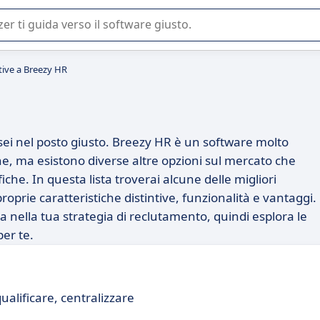
 o nella scelta di un software SaaS per la vostra azienda.
tive a Breezy HR
 sei nel posto giusto. Breezy HR è un software molto
ne, ma esistono diverse altre opzioni sul mercato che
che. In questa lista troverai alcune delle migliori
roprie caratteristiche distintive, funzionalità e vantaggi.
a nella tua strategia di reclutamento, quindi esplora le
per te.
ualificare, centralizzare