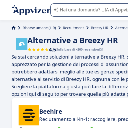
L'IA di Appvizer vi guida nell'utilizzo
Risorse umane (HR)
Recruitment
Breezy HR
Alterna
Alternative a Breezy HR
4.5
Sulla base di
+200 recensioni
Se stai cercando soluzioni alternative a Breezy HR,
apprezzato per la gestione dei processi di assunzio
potrebbero adattarsi meglio alle tue esigenze specifi
alternative al servizio di Breezy HR, ognuna con le p
Scegliere la piattaforma giusta può fare la differenz
opzioni qui di seguito per trovare quella più adatta 
Beehire
Reclutamento all-in-1: raccogliere, preq