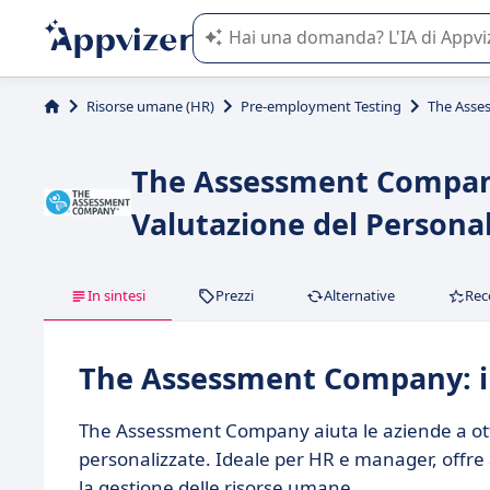
L'IA di Appvizer vi guida nell'utilizzo
Risorse umane (HR)
Pre-employment Testing
The Ass
The Assessment Company
Valutazione del Persona
In sintesi
Prezzi
Alternative
Rec
The Assessment Company: in
The Assessment Company aiuta le aziende a otti
personalizzate. Ideale per HR e manager, offre a
la gestione delle risorse umane.