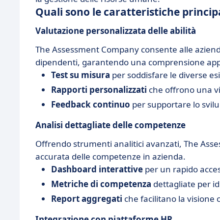
Quali sono le caratteristiche princ
Valutazione personalizzata delle abilità
The Assessment Company consente alle aziende d
dipendenti, garantendo una comprensione appr
Test su misura
per soddisfare le diverse es
Rapporti personalizzati
che offrono una vi
Feedback continuo
per supportare lo svil
Analisi dettagliate delle competenze
Offrendo strumenti analitici avanzati, The A
accurata delle competenze in azienda.
Dashboard interattive
per un rapido access
Metriche di competenza
dettagliate per id
Report aggregati
che facilitano la visione
Integrazione con piattaforme HR