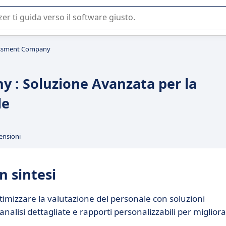
 o nella scelta di un software SaaS per la vostra azienda.
essment Company
 : Soluzione Avanzata per la
le
ensioni
 sintesi
mizzare la valutazione del personale con soluzioni
nalisi dettagliate e rapporti personalizzabili per miglior