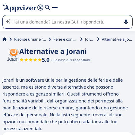
righe con
shift + enter
).
L'IA di Appvizer vi guida nell'utilizzo o nella scelta di un
software SaaS per la vostra azienda.
Risorse umane (HR)
Ferie e congedi
Jorani
Alternative a Jorani
Alternative a Jorani
5.0
Sulla base di
1 recensioni
Jorani è un software utile per la gestione delle ferie e delle
assenze, ma esistono diverse alternative che possono
rispondere a esigenze similari. Questi strumenti offrono
funzionalità variabili, dall'organizzazione dei permessi alla
pianificazione delle risorse umane, garantendo una gestione
efficace del personale. Nella lista seguente troverai alcune
opzioni raccomandate che potrebbero adattarsi alle tue
necessità aziendali.