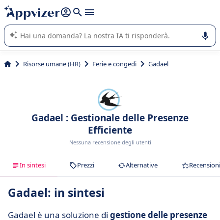
righe con
shift + enter
).
L'IA di Appvizer vi guida nell'utilizzo o nella scelta di un
software SaaS per la vostra azienda.
Risorse umane (HR)
Ferie e congedi
Gadael
Gadael : Gestionale delle Presenze
Efficiente
Nessuna recensione degli utenti
In sintesi
Prezzi
Alternative
Recension
Gadael: in sintesi
Gadael è una soluzione di
gestione delle presenze