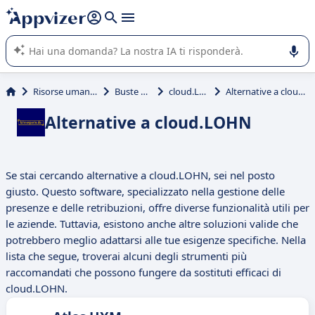
righe con
shift + enter
).
L'IA di Appvizer vi guida nell'utilizzo o nella scelta di un
software SaaS per la vostra azienda.
Risorse umane (HR)
Buste paga
cloud.LOHN
Alternative a cloud.LOHN
Alternative a cloud.LOHN
Se stai cercando alternative a cloud.LOHN, sei nel posto
giusto. Questo software, specializzato nella gestione delle
presenze e delle retribuzioni, offre diverse funzionalità utili per
le aziende. Tuttavia, esistono anche altre soluzioni valide che
potrebbero meglio adattarsi alle tue esigenze specifiche. Nella
lista che segue, troverai alcuni degli strumenti più
raccomandati che possono fungere da sostituti efficaci di
cloud.LOHN.