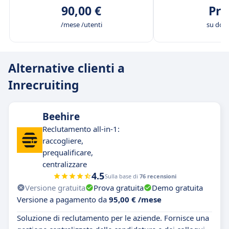
90,00 €
Pre
/mese /utenti
su do
Alternative clienti a
Inrecruiting
Beehire
Reclutamento all-in-1:
raccogliere,
prequalificare,
centralizzare
4.5
Sulla base di
76 recensioni
Versione gratuita
Prova gratuita
Demo gratuita
Versione a pagamento da
95,00 € /mese
Soluzione di reclutamento per le aziende. Fornisce una