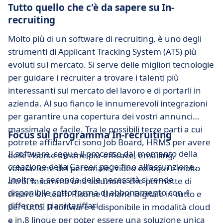
Tutto quello che c'è da sapere su In-
recruiting
Molto più di un software di recruiting, è uno degli
strumenti di Applicant Tracking System (ATS) più
evoluti sul mercato. Si serve delle migliori tecnologie
per guidare i recruiter a trovare i talenti più
interessanti sul mercato del lavoro e di portarli in
azienda. Al suo fianco le innumerevoli integrazioni
per garantire una copertura dei vostri annunci
massimale e facile. Tra le possibili terze parti a cui
Focus sul programma In-recruiting
potrete affidarvi ci sono Job Board, HRMS per avere
Il software segue il processo dal momento della
delle risorse umane più efficace, emailing,
creazione della Career page fino all'assunzione.
valutazione del personale, video colloqui e molto
Inoltre, a seconda delle necessità si rende
altro. Insomma una soluzione che permette di
disponibile sotto forma di abbonamento con 4
creare un team Risorse Umane Digitale in tutto e
differenti piani tariffari.
per tutto. Il software è disponibile in modalità cloud
e in 8 lingue per poter essere una soluzione unica