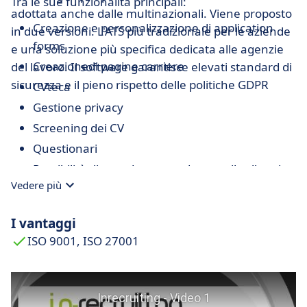
Tra le sue funzionalità principali:
adottata anche dalle multinazionali. Viene proposto
Creazione e personalizzazione di application
in due versioni: L'ATS più tradizionale per le aziende
forms
e una soluzione più specifica dedicata alle agenzie
Creazionedi pagine carriere
del lavoro. Il software garantisce elevati standard di
sicurezza e il pieno rispetto delle politiche GDPR
CVteca
Gestione privacy
Screening dei CV
Questionari
Possibilità di prendere note durante il colloquio
Vedere più
Feedback automatici
Video CV
I vantaggi
Cooloqui online
ISO 9001, ISO 27001