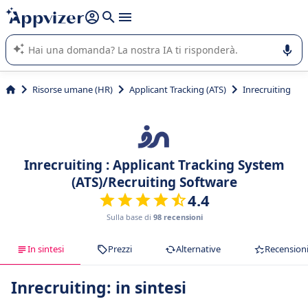
righe con
shift + enter
).
L'IA di Appvizer vi guida nell'utilizzo o nella scelta di un
software SaaS per la vostra azienda.
Risorse umane (HR)
Applicant Tracking (ATS)
Inrecruiting
Inrecruiting : Applicant Tracking System
(ATS)/Recruiting Software
4.4
Sulla base di
98 recensioni
In sintesi
Prezzi
Alternative
Recension
Inrecruiting: in sintesi