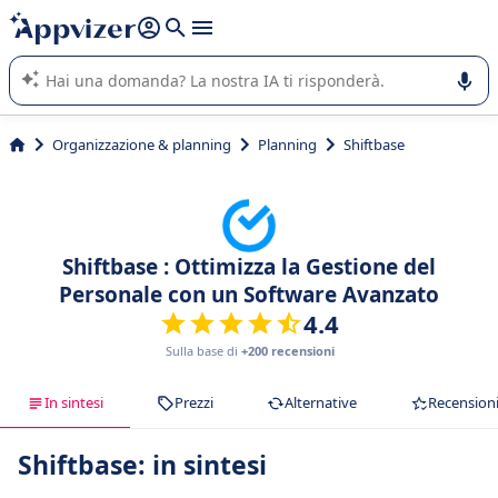
righe con
shift + enter
).
L'IA di Appvizer vi guida nell'utilizzo o nella scelta di un
software SaaS per la vostra azienda.
Organizzazione & planning
Planning
Shiftbase
Shiftbase : Ottimizza la Gestione del
Personale con un Software Avanzato
4.4
Sulla base di
+200 recensioni
In sintesi
Prezzi
Alternative
Recension
Shiftbase: in sintesi