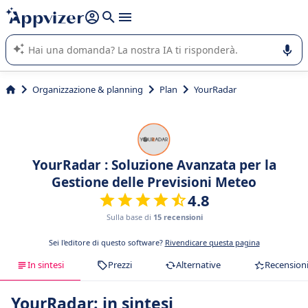
righe con
shift + enter
).
L'IA di Appvizer vi guida nell'utilizzo o nella scelta di un
software SaaS per la vostra azienda.
Organizzazione & planning
Plan
YourRadar
YourRadar : Soluzione Avanzata per la
Gestione delle Previsioni Meteo
4.8
Sulla base di
15 recensioni
Sei l'editore di questo software?
Rivendicare questa pagina
In sintesi
Prezzi
Alternative
Recension
YourRadar: in sintesi