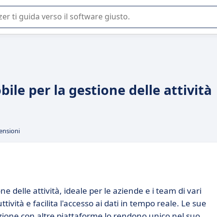
 o nella scelta di un software SaaS per la vostra azienda.
ile per la gestione delle attività
ensioni
e delle attività, ideale per le aziende e i team di vari
tività e facilita l'accesso ai dati in tempo reale. Le sue
zione con altre piattaforme lo rendono unico nel suo