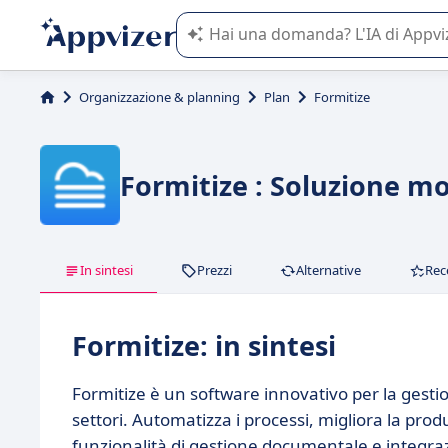
L'IA di Appvizer vi guida nell'utilizzo
Organizzazione & planning
Plan
Formitize
Formitize : Soluzione mob
In sintesi
Prezzi
Alternative
Rec
Formitize: in sintesi
Formitize è un software innovativo per la gestion
settori. Automatizza i processi, migliora la produt
funzionalità di gestione documentale e integra