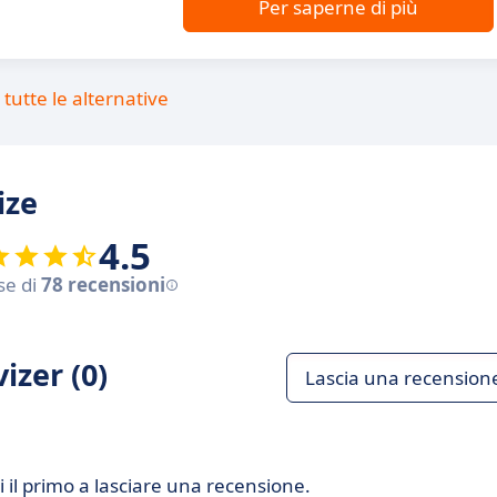
Per saperne di più
tutte le alternative
ize
4.5
se di
78 recensioni
izer (0)
Lascia una recension
 il primo a lasciare una recensione.