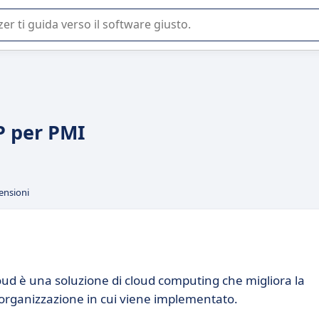
 o nella scelta di un software SaaS per la vostra azienda.
RP per PMI
ensioni
ud è una soluzione di cloud computing che migliora la
l'organizzazione in cui viene implementato.