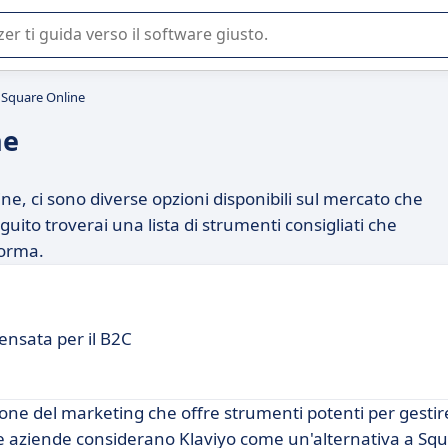
 o nella scelta di un software SaaS per la vostra azienda.
a Square Online
ne
ne, ci sono diverse opzioni disponibili sul mercato che
uito troverai una lista di strumenti consigliati che
forma.
ensata per il B2C
ne del marketing che offre strumenti potenti per gestire
te aziende considerano Klaviyo come un'alternativa a Sq