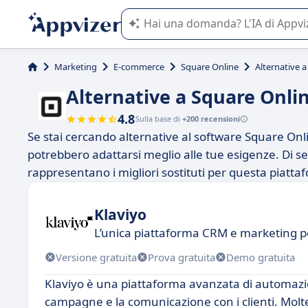
L'IA di Appvizer vi guida nell'utilizzo
Marketing
E-commerce
Square Online
Alternative 
Alternative a Square Onli
4.8
Sulla base di
+200 recensioni
Se stai cercando alternative al software Square Onli
potrebbero adattarsi meglio alle tue esigenze. Di seg
rappresentano i migliori sostituti per questa piatta
Klaviyo
L’unica piattaforma CRM e marketing p
Versione gratuita
Prova gratuita
Demo gratuita
Klaviyo è una piattaforma avanzata di automazio
campagne e la comunicazione con i clienti. Mol