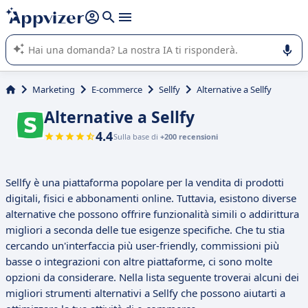
righe con
shift + enter
).
L'IA di Appvizer vi guida nell'utilizzo o nella scelta di un
software SaaS per la vostra azienda.
Marketing
E-commerce
Sellfy
Alternative a Sellfy
Alternative a Sellfy
4.4
Sulla base di
+200 recensioni
Sellfy è una piattaforma popolare per la vendita di prodotti
digitali, fisici e abbonamenti online. Tuttavia, esistono diverse
alternative che possono offrire funzionalità simili o addirittura
migliori a seconda delle tue esigenze specifiche. Che tu stia
cercando un'interfaccia più user-friendly, commissioni più
basse o integrazioni con altre piattaforme, ci sono molte
opzioni da considerare. Nella lista seguente troverai alcuni dei
migliori strumenti alternativi a Sellfy che possono aiutarti a