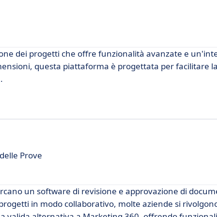
one dei progetti che offre funzionalità avanzate e un'int
mensioni, questa piattaforma è progettata per facilitare l
.
 delle Prove
rcano un software di revisione e approvazione di docume
e progetti in modo collaborativo, molte aziende si rivolgo
a valida alternativa a Marketing 360, offrendo funzional