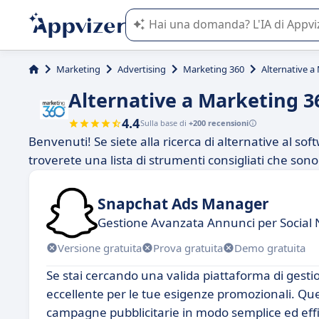
L'IA di Appvizer vi guida nell'utilizzo
Marketing
Advertising
Marketing 360
Alternative a
Alternative a Marketing 3
4.4
Sulla base di
+200 recensioni
Benvenuti! Se siete alla ricerca di alternative al so
troverete una lista di strumenti consigliati che sono i m
Snapchat Ads Manager
Gestione Avanzata Annunci per Social
Versione gratuita
Prova gratuita
Demo gratuita
Se stai cercando una valida piattaforma di ges
eccellente per le tue esigenze promozionali. Que
campagne pubblicitarie in modo semplice ed effi