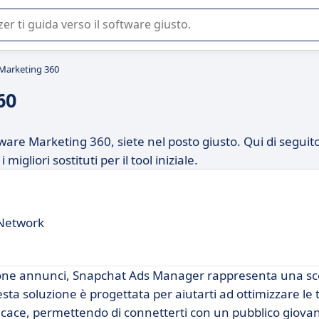
 o nella scelta di un software SaaS per la vostra azienda.
 Marketing 360
60
ftware Marketing 360, siete nel posto giusto. Qui di seguit
igliori sostituti per il tool iniziale.
 Network
tione annunci, Snapchat Ads Manager rappresenta una sc
sta soluzione è progettata per aiutarti ad ottimizzare le 
cace, permettendo di connetterti con un pubblico giovan