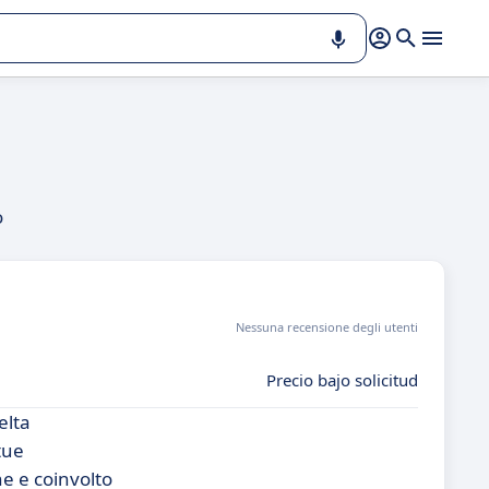
o
Nessuna recensione degli utenti
Precio bajo solicitud
elta
tue
e e coinvolto