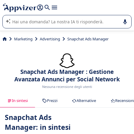
righe con
shift + enter
).
L'IA di Appvizer vi guida nell'utilizzo o nella scelta di un
software SaaS per la vostra azienda.
Marketing
Advertising
Snapchat Ads Manager
Snapchat Ads Manager : Gestione
Avanzata Annunci per Social Network
Nessuna recensione degli utenti
In sintesi
Prezzi
Alternative
Recension
Snapchat Ads
Manager: in sintesi