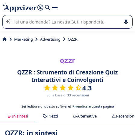
righe con
shift + enter
).
L'IA di Appvizer vi guida nell'utilizzo o nella scelta di un
software SaaS per la vostra azienda.
Marketing
Advertising
QZZR
QZZR : Strumento di Creazione Quiz
Interattivi e Coinvolgenti
4.3
Sulla base di
33 recensioni
Sei l'editore di questo software?
Rivendicare questa pagina
In sintesi
Prezzi
Alternative
Recension
QZZR: in sintesi