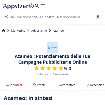
righe con
shift + enter
).
L'IA di Appvizer vi guida nell'utilizzo o nella scelta di un
software SaaS per la vostra azienda.
Marketing
Advertising
Azameo
Azameo : Potenziamento delle Tue
Campagne Pubblicitarie Online
5.0
Sulla base di
1 recensioni
In sintesi
Prezzi
Alternative
Recension
Azameo: in sintesi