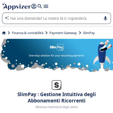
righe con
shift + enter
).
L'IA di Appvizer vi guida nell'utilizzo o nella scelta di un
software SaaS per la vostra azienda.
Finanza & contabilità
Payment Gateway
SlimPay
SlimPay : Gestione Intuitiva degli
Abbonamenti Ricorrenti
Nessuna recensione degli utenti