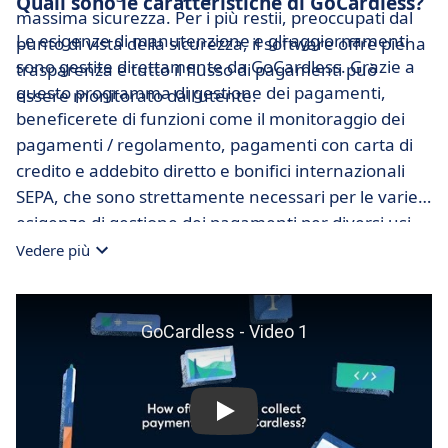
Quali sono le caratteristiche di GoCardless?
massima sicurezza. Per i più restii, preoccupati dal
Le esigenze di manutenzione e gli aggiornamenti
punto di vista della sicurezza, il software offre piena
sono gestite direttamente da GoCardless. Grazie a
trasparenza e tutto il flusso di pagamenti può
questo programma di gestione dei pagamenti,
essere monitorato dall'utente.
beneficerete di funzioni come il monitoraggio dei
pagamenti / regolamento, pagamenti con carta di
credito e addebito diretto e bonifici internazionali
SEPA, che sono strettamente necessari per le varie
esigenze di gestione dei pagamenti per diversi usi.
La software house GoCardless si occupa della
Vedere più
conservazione delle informazioni e del programma
stesso per voi. Tutto quello che dovete fare è
connettervi alla rete, e il vostro programma sarà
accessibile, tramite il software come modello di
servizio.