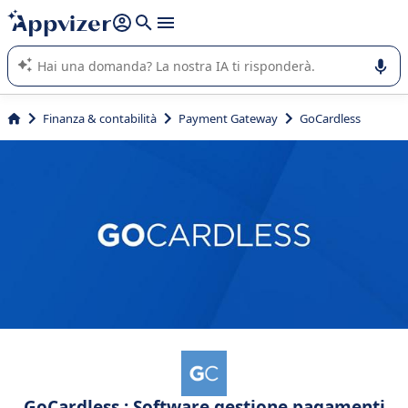
righe con
shift + enter
).
L'IA di Appvizer vi guida nell'utilizzo o nella scelta di un
software SaaS per la vostra azienda.
Finanza & contabilità
Payment Gateway
GoCardless
GoCardless : Software gestione pagamenti