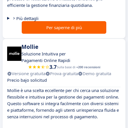
efficiente la gestione finanziaria quotidiana.
Più dettagli
Per saperne di più
Mollie
Soluzione Intuitiva per
Pagamenti Online Rapidi
3.7
Sulla base di
+200 recensioni
Versione gratuita
Prova gratuita
Demo gratuita
Precio bajo solicitud
Mollie è una scelta eccellente per chi cerca una soluzione
flessibile e intuitiva per la gestione dei pagamenti online.
Questo software si integra facilmente con diversi sistemi
e piattaforme, fornendo agli utenti un'esperienza fluida e
senza interruzioni nel processo di pagamento.