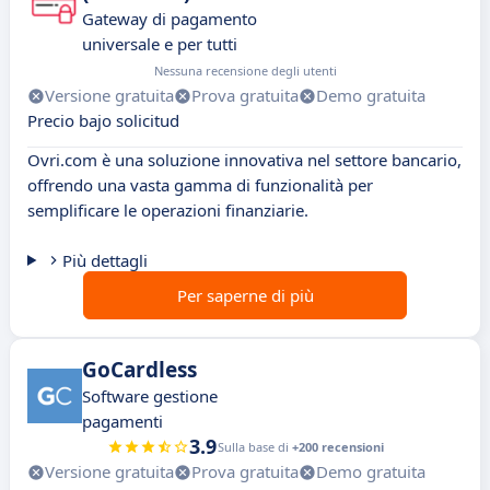
Gateway di pagamento
universale e per tutti
Nessuna recensione degli utenti
Versione gratuita
Prova gratuita
Demo gratuita
Precio bajo solicitud
Ovri.com è una soluzione innovativa nel settore bancario,
offrendo una vasta gamma di funzionalità per
semplificare le operazioni finanziarie.
Più dettagli
Per saperne di più
GoCardless
Software gestione
pagamenti
3.9
Sulla base di
+200 recensioni
Versione gratuita
Prova gratuita
Demo gratuita