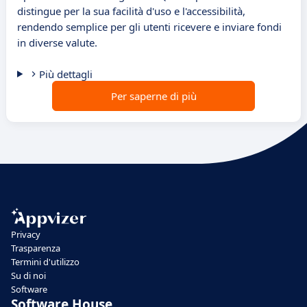
distingue per la sua facilità d'uso e l'accessibilità,
rendendo semplice per gli utenti ricevere e inviare fondi
in diverse valute.
Più dettagli
Per saperne di più
Privacy
Trasparenza
Termini d'utilizzo
Su di noi
Software
Software House