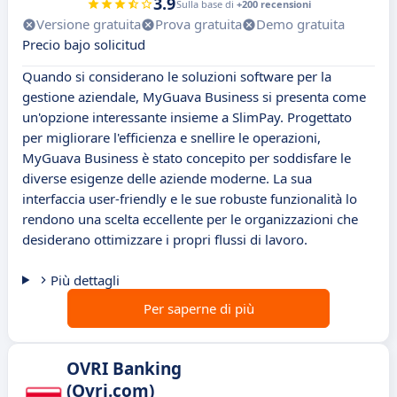
3.9
Sulla base di
+200 recensioni
Versione gratuita
Prova gratuita
Demo gratuita
Precio bajo solicitud
Quando si considerano le soluzioni software per la
gestione aziendale, MyGuava Business si presenta come
un'opzione interessante insieme a SlimPay. Progettato
per migliorare l'efficienza e snellire le operazioni,
MyGuava Business è stato concepito per soddisfare le
diverse esigenze delle aziende moderne. La sua
interfaccia user-friendly e le sue robuste funzionalità lo
rendono una scelta eccellente per le organizzazioni che
desiderano ottimizzare i propri flussi di lavoro.
Più dettagli
Per saperne di più
OVRI Banking
(Ovri.com)