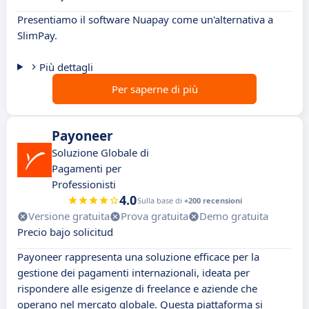
Presentiamo il software Nuapay come un'alternativa a
SlimPay.
Più dettagli
Per saperne di più
Payoneer
Soluzione Globale di
Pagamenti per
Professionisti
4.0
Sulla base di
+200 recensioni
Versione gratuita
Prova gratuita
Demo gratuita
Precio bajo solicitud
Payoneer rappresenta una soluzione efficace per la
gestione dei pagamenti internazionali, ideata per
rispondere alle esigenze di freelance e aziende che
operano nel mercato globale. Questa piattaforma si