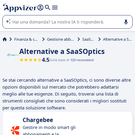
righe con
shift + enter
).
L'IA di Appvizer vi guida nell'utilizzo o nella scelta di un
software SaaS per la vostra azienda.
Finanza & contabilità
Gestione abbonamenti
SaaSOptics
Alternative a SaaSOptics
Alternative a SaaSOptics
4.5
Sulla base di
123 recensioni
Se stai cercando alternative a SaaSOptics, ci sono diverse altre
opzioni disponibili sul mercato che potrebbero adattarsi
meglio alle tue esigenze. Di seguito, troverai una lista di
strumenti consigliati che sono considerati i migliori sostituti
per questa soluzione software.
Chargebee
Gestire in modo smart gli
abbonamenti e la