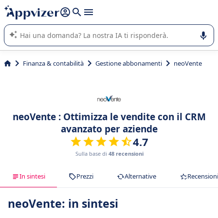
righe con
shift + enter
).
L'IA di Appvizer vi guida nell'utilizzo o nella scelta di un
software SaaS per la vostra azienda.
Finanza & contabilità
Gestione abbonamenti
neoVente
neoVente : Ottimizza le vendite con il CRM
avanzato per aziende
4.7
Sulla base di
48 recensioni
In sintesi
Prezzi
Alternative
Recension
neoVente: in sintesi