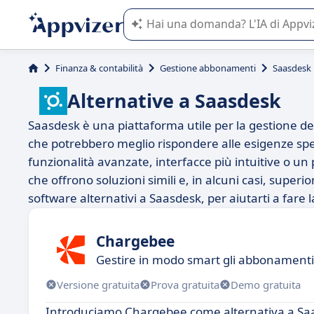
L'IA di Appvizer vi guida nell'utilizzo
Finanza & contabilità
Gestione abbonamenti
Saasdesk
Alternative a Saasdesk
Saasdesk è una piattaforma utile per la gestione de
che potrebbero meglio rispondere alle esigenze spec
funzionalità avanzate, interfacce più intuitive o un
che offrono soluzioni simili e, in alcuni casi, super
software alternativi a Saasdesk, per aiutarti a fare l
Chargebee
Gestire in modo smart gli abbonamenti 
Versione gratuita
Prova gratuita
Demo gratuita
Introduciamo Chargebee come alternativa a Sa