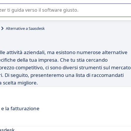
 o nella scelta di un software SaaS per la vostra azienda.
Alternative a Saasdesk
lle attività aziendali, ma esistono numerose alternative
ifiche della tua impresa. Che tu stia cercando
 prezzo competitivo, ci sono diversi strumenti sul mercato
iori. Di seguito, presenteremo una lista di raccomandati
a scelta migliore.
e la fatturazione
asdesk.