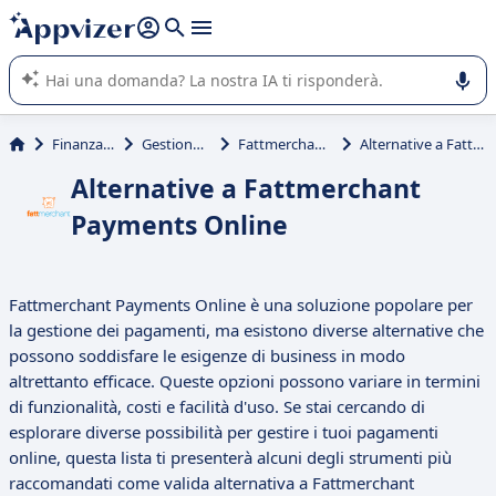
righe con
shift + enter
).
L'IA di Appvizer vi guida nell'utilizzo o nella scelta di un
software SaaS per la vostra azienda.
Finanza & contabilità
Gestione abbonamenti
Fattmerchant Payments Online
Alternative a Fattmerchant Payments Online
Alternative a Fattmerchant
Payments Online
Fattmerchant Payments Online è una soluzione popolare per
la gestione dei pagamenti, ma esistono diverse alternative che
possono soddisfare le esigenze di business in modo
altrettanto efficace. Queste opzioni possono variare in termini
di funzionalità, costi e facilità d'uso. Se stai cercando di
esplorare diverse possibilità per gestire i tuoi pagamenti
online, questa lista ti presenterà alcuni degli strumenti più
raccomandati come valida alternativa a Fattmerchant