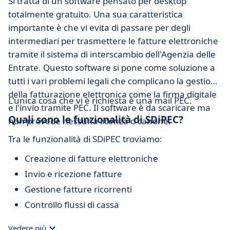
Si tratta di un software pensato per desktop
totalmente gratuito. Una sua caratteristica
importante è che vi evita di passare per degli
intermediari per trasmettere le fatture elettroniche
tramite il sistema di interscambio dell'Agenzia delle
Entrate. Questo software si pone come soluzione a
tutti i vari problemi legali che complicano la gestione
della fatturazione elettronica come la firma digitale
L'unica cosa che vi è richiesta è una mail PEC.
e l'invio tramite PEC. Il software è da scaricare ma
Quali sono le funzionalità di SDiPEC?
non prevede nessuna licenza o canone.
Tra le funzionalità di SDiPEC troviamo:
Creazione di fatture elettroniche
Invio e ricezione fatture
Gestione fatture ricorrenti
Controllo flussi di cassa
Vedere più