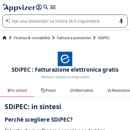
righe con
shift + enter
).
L'IA di Appvizer vi guida nell'utilizzo o nella scelta di un
software SaaS per la vostra azienda.
Finanza & contabilità
Fatture e preventivi
SDiPEC
SDiPEC : Fatturazione elettronica gratis
Nessuna recensione degli utenti
In sintesi
Prezzi
Alternative
Recension
SDiPEC: in sintesi
Perchè scegliere SDiPEC?