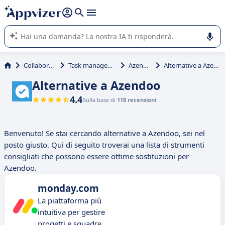
righe con
shift + enter
).
L'IA di Appvizer vi guida nell'utilizzo o nella scelta di un
software SaaS per la vostra azienda.
Collaborativi
Task management
Azendoo
Alternative a Azendoo
Alternative a Azendoo
4.4
Sulla base di
118 recensioni
Benvenuto! Se stai cercando alternative a Azendoo, sei nel
posto giusto. Qui di seguito troverai una lista di strumenti
consigliati che possono essere ottime sostituzioni per
Azendoo.
monday.com
La piattaforma più
intuitiva per gestire
progetti e squadre