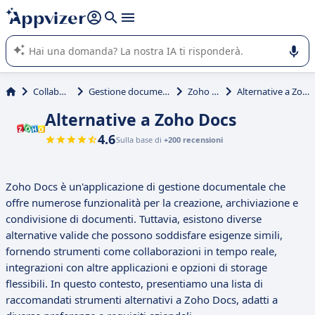
righe con
shift + enter
).
L'IA di Appvizer vi guida nell'utilizzo o nella scelta di un
software SaaS per la vostra azienda.
Collaborativi
Gestione documenti (DMS)
Zoho Docs
Alternative a Zoho Docs
Alternative a Zoho Docs
4.6
Sulla base di
+200 recensioni
Zoho Docs è un'applicazione di gestione documentale che
offre numerose funzionalità per la creazione, archiviazione e
condivisione di documenti. Tuttavia, esistono diverse
alternative valide che possono soddisfare esigenze simili,
fornendo strumenti come collaborazioni in tempo reale,
integrazioni con altre applicazioni e opzioni di storage
flessibili. In questo contesto, presentiamo una lista di
raccomandati strumenti alternativi a Zoho Docs, adatti a