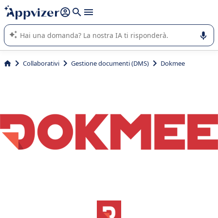
righe con
shift + enter
).
L'IA di Appvizer vi guida nell'utilizzo o nella scelta di un
software SaaS per la vostra azienda.
Collaborativi
Gestione documenti (DMS)
Dokmee