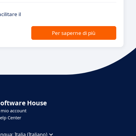
ilitare il
Per saperne di più
Software House
l mio account
elp Center
ingua:
Italia (Italiano)