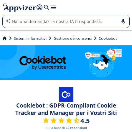
righe con
shift + enter
).
L'IA di Appvizer vi guida nell'utilizzo o nella scelta di un
software SaaS per la vostra azienda.
Sistemi informativi
Gestione dei consensi
Cookiebot
Cookiebot : GDPR-Compliant Cookie
Tracker and Manager per i Vostri Siti
4.5
Sulla base di
62 recensioni