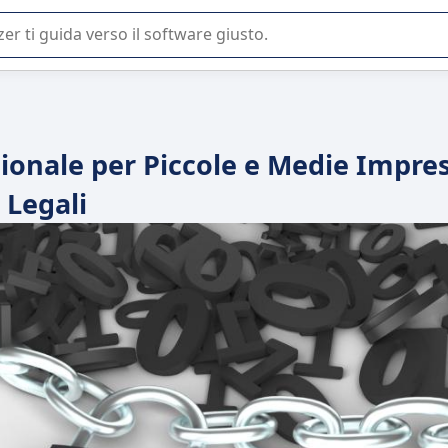
 o nella scelta di un software SaaS per la vostra azienda.
ionale per Piccole e Medie Impre
Legali