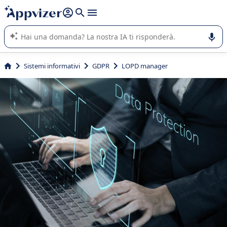
righe con
shift + enter
).
L'IA di Appvizer vi guida nell'utilizzo o nella scelta di un
software SaaS per la vostra azienda.
Sistemi informativi
GDPR
LOPD manager