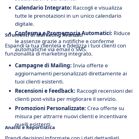
Calendario Integrato:
Raccogli e visualizza
tutte le prenotazioni in un unico calendario
digitale.
Conferma e Promemoria Automatici:
Riduce
Strumenti di Marketing Avanzati
le assenze grazie a notifiche e conferme
Espandi la tua clientela e fidelizza i tuoi clienti con
automatiche via email o SMS.
funzionalità di marketing integrato.
Campagne di Mailing:
Invia offerte e
aggiornamenti personalizzati direttamente ai
tuoi clienti esistenti.
Recensioni e Feedback:
Raccogli recensioni dei
clienti post-visita per migliorare il servizio.
Promozioni Personalizzate:
Crea offerte su
misura per attrarre nuovi clienti e incentivare
quelli esistenti.
Analisi e Reportistica
Prendi decisioni informate con i dati dettagliati