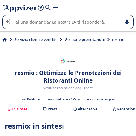
righe con
shift + enter
).
L'IA di Appvizer vi guida nell'utilizzo o nella scelta di un
software SaaS per la vostra azienda.
Servizio clienti e vendite
Gestione prenotazioni
resmio
resmio : Ottimizza le Prenotazioni dei
Ristoranti Online
Nessuna recensione degli utenti
Sei l'editore di questo software?
Rivendicare questa pagina
In sintesi
Prezzi
Alternative
Recension
resmio: in sintesi