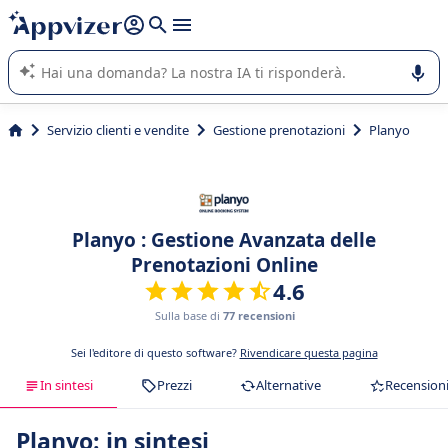
righe con
shift + enter
).
L'IA di Appvizer vi guida nell'utilizzo o nella scelta di un
software SaaS per la vostra azienda.
Servizio clienti e vendite
Gestione prenotazioni
Planyo
Planyo : Gestione Avanzata delle
Prenotazioni Online
4.6
Sulla base di
77 recensioni
Sei l'editore di questo software?
Rivendicare questa pagina
In sintesi
Prezzi
Alternative
Recension
Planyo: in sintesi