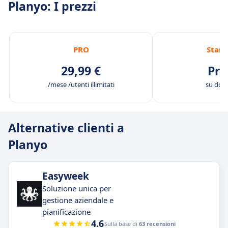
Planyo: I prezzi
PRO
Stan
29,99 €
Pre
/mese /utenti illimitati
su do
Alternative clienti a
Planyo
Easyweek
Soluzione unica per
gestione aziendale e
pianificazione
4.6
Sulla base di
63 recensioni