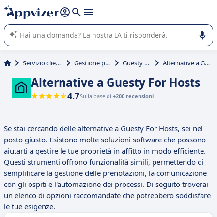
righe con
shift + enter
).
L'IA di Appvizer vi guida nell'utilizzo o nella scelta di un
software SaaS per la vostra azienda.
Servizio clienti e vendite
Gestione prenotazioni
Guesty For Hosts
Alternative a Guesty For Hosts
Alternative a Guesty For Hosts
4.7
Sulla base di
+200 recensioni
Se stai cercando delle alternative a Guesty For Hosts, sei nel
posto giusto. Esistono molte soluzioni software che possono
aiutarti a gestire le tue proprietà in affitto in modo efficiente.
Questi strumenti offrono funzionalità simili, permettendo di
semplificare la gestione delle prenotazioni, la comunicazione
con gli ospiti e l'automazione dei processi. Di seguito troverai
un elenco di opzioni raccomandate che potrebbero soddisfare
le tue esigenze.