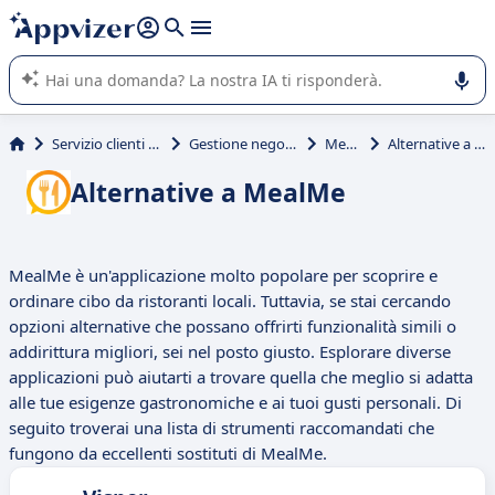
righe con
shift + enter
).
L'IA di Appvizer vi guida nell'utilizzo o nella scelta di un
software SaaS per la vostra azienda.
Servizio clienti e vendite
Gestione negozio (POS)
MealMe
Alternative a MealMe
Alternative a MealMe
MealMe è un'applicazione molto popolare per scoprire e
ordinare cibo da ristoranti locali. Tuttavia, se stai cercando
opzioni alternative che possano offrirti funzionalità simili o
addirittura migliori, sei nel posto giusto. Esplorare diverse
applicazioni può aiutarti a trovare quella che meglio si adatta
alle tue esigenze gastronomiche e ai tuoi gusti personali. Di
seguito troverai una lista di strumenti raccomandati che
fungono da eccellenti sostituti di MealMe.