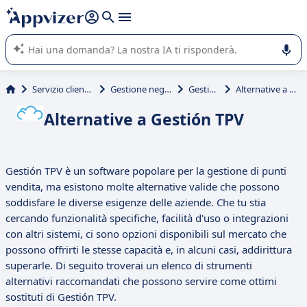
righe con
shift + enter
).
L'IA di Appvizer vi guida nell'utilizzo o nella scelta di un
software SaaS per la vostra azienda.
Servizio clienti e vendite
Gestione negozio (POS)
Gestión TPV
Alternative a Gestión TPV
Alternative a Gestión TPV
Gestión TPV è un software popolare per la gestione di punti
vendita, ma esistono molte alternative valide che possono
soddisfare le diverse esigenze delle aziende. Che tu stia
cercando funzionalità specifiche, facilità d'uso o integrazioni
con altri sistemi, ci sono opzioni disponibili sul mercato che
possono offrirti le stesse capacità e, in alcuni casi, addirittura
superarle. Di seguito troverai un elenco di strumenti
alternativi raccomandati che possono servire come ottimi
sostituti di Gestión TPV.