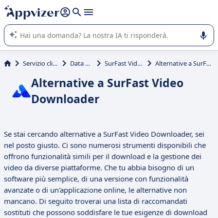
righe con
shift + enter
).
L'IA di Appvizer vi guida nell'utilizzo o nella scelta di un
software SaaS per la vostra azienda.
Servizio clienti e vendite
Data Extraction
SurFast Video Downloader
Alternative a SurFast Video Downloader
Alternative a SurFast Video
Downloader
Se stai cercando alternative a SurFast Video Downloader, sei
nel posto giusto. Ci sono numerosi strumenti disponibili che
offrono funzionalità simili per il download e la gestione dei
video da diverse piattaforme. Che tu abbia bisogno di un
software più semplice, di una versione con funzionalità
avanzate o di un'applicazione online, le alternative non
mancano. Di seguito troverai una lista di raccomandati
sostituti che possono soddisfare le tue esigenze di download