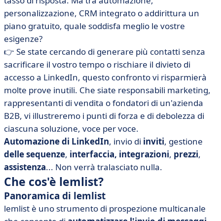
tasso di risposta. Ma tra automazione,
• lemlist vs Waalaxy: confronta i prezzi
personalizzazione, CRM integrato o addirittura un
• lemlist vs Waalaxy: quale interfaccia è più intuitiva?
piano gratuito, quale soddisfa meglio le vostre
• lemlist vs Waalaxy: integrazioni a confronto
esigenze?
• Quando scegliere lemlist o Waalaxy?
👉 Se state cercando di generare più contatti senza
sacrificare il vostro tempo o rischiare il divieto di
• lemlist o Waalaxy: due visioni, una decisione giusta
accesso a LinkedIn, questo confronto vi risparmierà
per le vostre esigenze
molte prove inutili. Che siate responsabili marketing,
• FAQ: lemlist vs Waalaxy
rappresentanti di vendita o fondatori di un'azienda
B2B, vi illustreremo i punti di forza e di debolezza di
ciascuna soluzione, voce per voce.
Automazione di LinkedIn
, invio di
inviti
, gestione
delle sequenze
,
interfaccia, integrazioni
,
prezzi
,
assistenza
... Non verrà tralasciato nulla.
Che cos'è lemlist?
Panoramica di lemlist
lemlist è uno strumento di prospezione multicanale