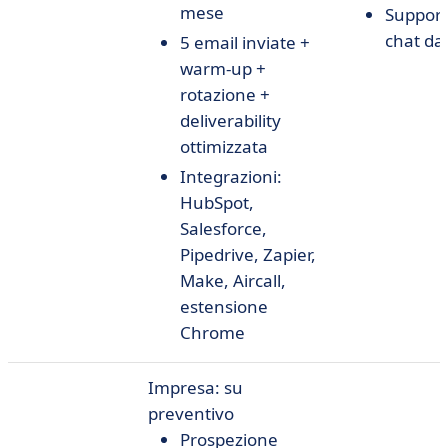
mese
Support
chat dal
5 email inviate +
warm-up +
rotazione +
deliverability
ottimizzata
Integrazioni:
HubSpot,
Salesforce,
Pipedrive, Zapier,
Make, Aircall,
estensione
Chrome
Impresa: su
preventivo
Prospezione