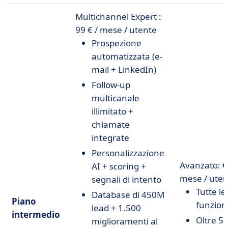
Multichannel Expert :
99 € / mese / utente
Prospezione
automatizzata (e-
mail + LinkedIn)
Follow-up
multicanale
illimitato +
chiamate
integrate
Personalizzazione
Avanzato: €
AI + scoring +
mese / uten
segnali di intento
Tutte le
Database di 450M
Piano
funziona
lead + 1.500
intermedio
Oltre 50
miglioramenti al