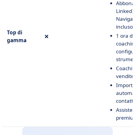
Abbona
LinkedI
Navigat
incluso
Top di
1 ora di
❌
gamma
coachin
configu
strume
Coachin
vendite
Importa
automat
contatti
Assiste
premi