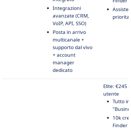
Finder
Integrazioni
Assiste
avanzate (CRM,
priorita
VoIP, API, SSO)
Posta in arrivo
multicanale +
supporto dal vivo
+ account
manager
dedicato
Elite: €245 
utente
Tutto in
"Busine
10k cred
Finder