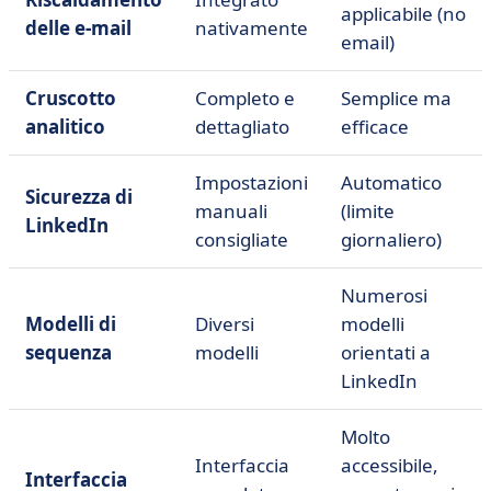
applicabile (no
delle e-mail
nativamente
email)
Cruscotto
Completo e
Semplice ma
analitico
dettagliato
efficace
Impostazioni
Automatico
Sicurezza di
manuali
(limite
LinkedIn
consigliate
giornaliero)
Numerosi
Modelli di
Diversi
modelli
sequenza
modelli
orientati a
LinkedIn
Molto
Interfaccia
accessibile,
Interfaccia