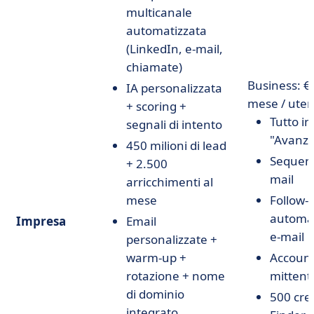
multicanale
automatizzata
(LinkedIn, e-mail,
chiamate)
Business: € 
IA personalizzata
mese / uten
+ scoring +
Tutto in
segnali di intento
"Avanza
450 milioni di lead
Sequenz
+ 2.500
mail
arricchimenti al
mese
Follow-
automat
Impresa
Email
e-mail
personalizzate +
warm-up +
Account
rotazione + nome
mittenti
di dominio
500 cred
integrato