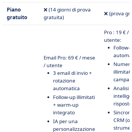
Piano
❌ (14 giorni di prova
❌ (prova gra
gratuito
gratuita)
Pro
: 19 € /
utente:
Follow-
automat
Email Pro: 69 € / mese
Numer
/ utente
illimitat
3 email di invio +
campa
rotazione
automatica
Analisi
intellig
Follow-up illimitati
risposte
+ warm-up
integrato
Sincron
CRM (ol
IA per una
strumen
personalizzazione