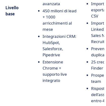
avanzata
Importa
Livello
esporta
450 milioni di lead
base
CSV
+ 1000
arricchimenti al
Importa
mese
LinkedI
Sales Na
Integrazioni CRM:
Recruite
HubSpot,
Salesforce,
Prevenz
Pipedrive
duplicat
Estensione
25 credi
Chrome +
Finder
supporto live
Prospez
integrato
team
Rispost
dell'ass
entro 4