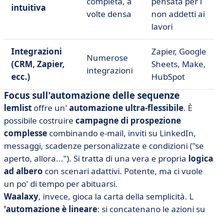
completa, a
pensata per i
intuitiva
volte densa
non addetti ai
lavori
Integrazioni
Zapier, Google
Numerose
(CRM, Zapier,
Sheets, Make,
integrazioni
ecc.)
HubSpot
Focus sull'automazione delle sequenze
lemlist
offre un'
automazione
ultra-flessibile
. È
possibile costruire
campagne di prospezione
complesse
combinando e-mail, inviti su LinkedIn,
messaggi, scadenze personalizzate e condizioni ("se
aperto, allora..."). Si tratta di una vera e propria
logica
ad albero
con scenari adattivi. Potente, ma ci vuole
un po' di tempo per abituarsi.
Waalaxy
, invece, gioca la carta della semplicità. L
'automazione
è lineare
: si concatenano le azioni su