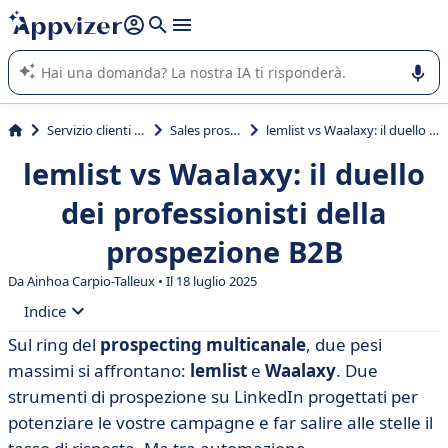
righe con
shift + enter
).
L'IA di Appvizer vi guida nell'utilizzo o nella scelta di un
software SaaS per la vostra azienda.
Servizio clienti e vendite
Sales prospecting
lemlist vs Waalaxy: il duello dei professionisti della prospezione B2B
lemlist vs Waalaxy: il duello
dei professionisti della
prospezione B2B
Da Ainhoa Carpio-Talleux • Il 18 luglio 2025
Indice
Sul ring del
prospecting multicanale
, due pesi
• Che cos'è lemlist?
massimi si affrontano:
lemlist
e
Waalaxy
. Due
• Cos'è Waalaxy?
strumenti di prospezione su LinkedIn progettati per
potenziare le vostre campagne e far salire alle stelle il
• lemlist vs Waalaxy: caratteristiche a confronto