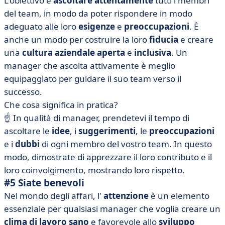
L'obiettivo è
ascoltare attentamente
tutti i membri
del team, in modo da poter rispondere in modo
adeguato alle loro
esigenze
e
preoccupazioni
. È
anche un modo per costruire la loro
fiducia
e creare
una
cultura aziendale aperta
e
inclusiva
. Un
manager che ascolta attivamente è meglio
equipaggiato per guidare il suo team verso il
successo.
Che cosa significa in pratica?
☝️ In qualità di manager, prendetevi il tempo di
ascoltare le
idee
, i
suggerimenti
, le
preoccupazioni
e i
dubbi
di ogni membro del vostro team. In questo
modo, dimostrate di apprezzare il loro contributo e il
loro coinvolgimento, mostrando loro rispetto.
#5 Siate benevoli
Nel mondo degli affari, l'
attenzione
è un elemento
essenziale per qualsiasi manager che voglia creare un
clima di lavoro sano
e favorevole allo
sviluppo