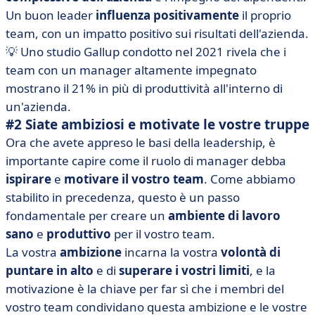
Un buon leader
influenza positivamente
il proprio
team, con un impatto positivo sui risultati dell'azienda.
💡 Uno studio Gallup condotto nel 2021 rivela che i
team con un manager altamente impegnato
mostrano il 21% in più di produttività all'interno di
un'azienda.
#2 Siate ambiziosi e motivate le vostre truppe
Ora che avete appreso le basi della leadership, è
importante capire come il ruolo di manager debba
ispirare
e
motivare il vostro team
. Come abbiamo
stabilito in precedenza, questo è un passo
fondamentale per creare un
ambiente di lavoro
sano
e
produttivo
per il vostro team.
La vostra
ambizione
incarna la vostra
volontà
di
puntare in alto
e di
superare i vostri limiti
, e la
motivazione è la chiave per far sì che i membri del
vostro team condividano questa ambizione e le vostre