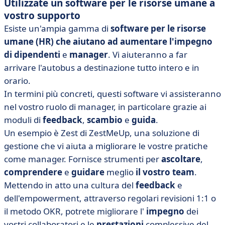
Utilizzate un software per le risorse umane a
vostro supporto
Esiste un'ampia gamma di
software per
le risorse
umane
(HR)
che aiutano ad aumentare l'impegno
di dipendenti
e
manager
. Vi aiuteranno a far
arrivare l'autobus a destinazione tutto intero e in
orario.
In termini più concreti, questi software vi assisteranno
nel vostro ruolo di manager, in particolare grazie ai
moduli di
feedback
,
scambio
e
guida
.
Un esempio è Zest di ZestMeUp, una soluzione di
gestione che vi aiuta a migliorare le vostre pratiche
come manager. Fornisce strumenti per
ascoltare
,
comprendere
e
guidare
meglio
il vostro team
.
Mettendo in atto una cultura del
feedback
e
dell'empowerment, attraverso regolari revisioni 1:1 o
il metodo OKR, potrete migliorare l'
impegno
dei
vostri collaboratori e le
prestazioni
complessive del