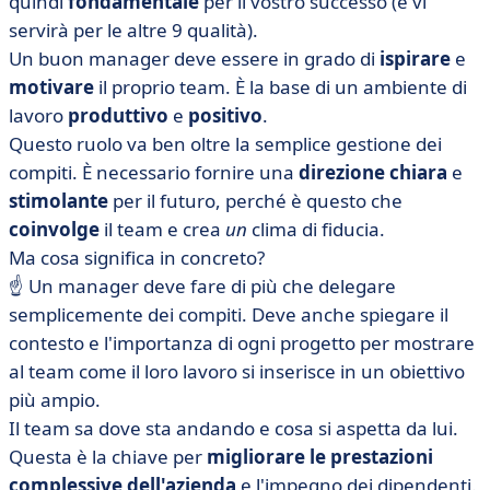
quindi
fondamentale
per il vostro successo (e vi
servirà per le altre 9 qualità).
Un buon manager deve essere in grado di
ispirare
e
motivare
il proprio team. È la base di un ambiente di
lavoro
produttivo
e
positivo
.
Questo ruolo va ben oltre la semplice gestione dei
compiti. È necessario fornire una
direzione chiara
e
stimolante
per il futuro, perché è questo che
coinvolge
il team e crea
un
clima di fiducia.
Ma cosa significa in concreto?
☝️ Un manager deve fare di più che delegare
semplicemente dei compiti. Deve anche spiegare il
contesto e l'importanza di ogni progetto per mostrare
al team come il loro lavoro si inserisce in un obiettivo
più ampio.
Il team sa dove sta andando e cosa si aspetta da lui.
Questa è la chiave per
migliorare le prestazioni
complessive dell'azienda
e l'impegno dei dipendenti.