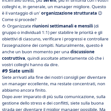
inclini allo stress, più
sereni
, più in sintonia con i vostri
colleghi e, in generale, un manager migliore. Questo
è il vantaggio di un'
organizzazione
strutturata
😉
Come si procede?
🖕 Organizzate
riunioni
settimanali e mensili
(di
gruppo o individuali 1:1) per stabilire le priorità e gli
obiettivi di ciascuno, verificare i progressi e controllare
l'assegnazione dei compiti. Naturalmente, questo è
anche un buon momento per una
discussione
costruttiva
, quindi ascoltate attentamente ciò che i
vostri colleghi hanno da dire.
#9 Siate umili
Siete arrivati alla fine dei nostri consigli per diventare
un manager eccellente, ma restate concentrati, non
abbiamo ancora finito.
Dopo aver imparato di più sulla comunicazione, sulla
gestione dello stress e dei conflitti, siete sulla buona
strada per diventare il miglior manager possibile. Ma