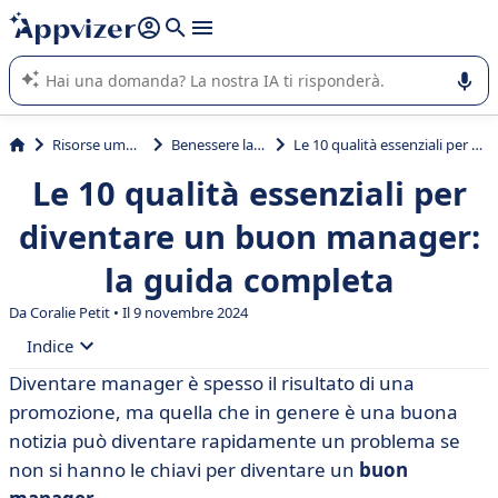
righe con
shift + enter
).
L'IA di Appvizer vi guida nell'utilizzo o nella scelta di un
software SaaS per la vostra azienda.
Risorse umane (HR)
Benessere lavoratori
Le 10 qualità essenziali per diventare un buon manager: la guida completa
Le 10 qualità essenziali per
diventare un buon manager:
la guida completa
Da Coralie Petit • Il 9 novembre 2024
Indice
Diventare manager è spesso il risultato di una
• Il ruolo del manager in azienda
promozione, ma quella che in genere è una buona
• Le 10 qualità di un buon manager
notizia può diventare rapidamente un problema se
non si hanno le chiavi per diventare un
buon
• In pratica, come si diventa un buon manager?