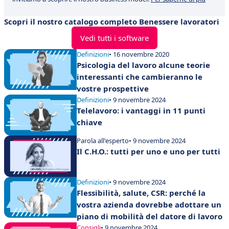
Scopri il nostro catalogo completo Benessere lavoratori
Vedi tutti i software
Definizioni
• 16 novembre 2020
Psicologia del lavoro alcune teorie
interessanti che cambieranno le
vostre prospettive
Definizioni
• 9 novembre 2024
Telelavoro: i vantaggi in 11 punti
chiave
Parola all'esperto
• 9 novembre 2024
Il C.H.O.: tutti per uno e uno per tutti
Definizioni
• 9 novembre 2024
Flessibilità, salute, CSR: perché la
vostra azienda dovrebbe adottare un
piano di mobilità del datore di lavoro
Consigli
• 9 novembre 2024