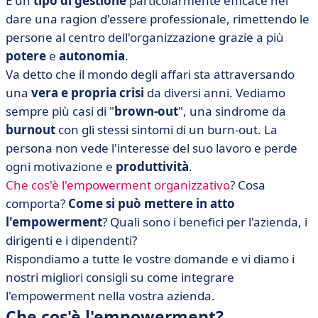
È un
tipo di gestione
particolarmente efficace nel
buone pratiche
dare una ragion d'essere professionale, rimettendo le
• Empowerment: un tipo di gestione piena di promesse
persone al centro dell'organizzazione grazie a più
potere
e
autonomia
.
Va detto che il mondo degli affari sta attraversando
una
vera e propria crisi
da diversi anni. Vediamo
sempre più casi di "
brown-out
", una sindrome da
burnout
con gli stessi sintomi di un burn-out. La
persona non vede l'interesse del suo lavoro e perde
ogni motivazione e
produttività
.
Che cos'è l'empowerment organizzativo
? Cosa
comporta?
Come si può mettere in atto
l'empowerment
? Quali sono i benefici per l'azienda, i
dirigenti e i dipendenti?
Rispondiamo a tutte le vostre domande e vi diamo i
nostri migliori consigli su come integrare
l'empowerment nella vostra azienda.
Che cos'è l'empowerment?