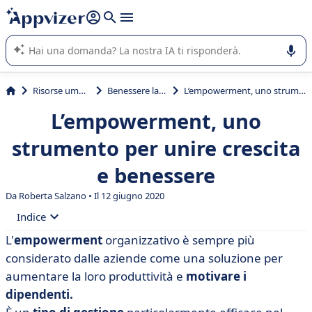
righe con
shift + enter
).
L'IA di Appvizer vi guida nell'utilizzo o nella scelta di un
software SaaS per la vostra azienda.
Risorse umane (HR)
Benessere lavoratori
L’empowerment, uno strumento per unire crescita e benessere
L’empowerment, uno
strumento per unire crescita
e benessere
Da
Roberta Salzano
• Il 12 giugno 2020
Indice
L'
empowerment
organizzativo è sempre più
• Che cos'è l'empowerment?
considerato dalle aziende come una soluzione per
• Vantaggi dell'empowerment
aumentare la loro produttività e
motivare i
dipendenti.
• Come integrare con successo l'empowerment in 5