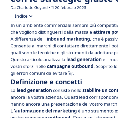
Da Charlotte Goyard • Il 20 febbraio 2025
Indice
In un ambiente commerciale sempre più competitiv
• Definizione e concetti
che vogliono distinguersi dalla massa e
attirare pot
A differenza dell'
inbound marketing
, che è passi
• Perché integrare l'automazione nella vostra st
Consente ai marchi di contattare direttamente i po
• I 4 principali canali di lead generation
quali sono le tecniche e gli strumenti da adottare pe
• Strategie di automazione per migliorare la lea
Questo articolo analizza la
lead generation
e il mo
vostri sforzi nelle
• L'importanza degli strumenti di analisi e ottim
campagne outbound
. Scoprite l
gli errori comuni da evitare 🚀.
• Errori comuni da evitare quando si automatizz
Definizione e concetti
• Massimizzate l'efficacia della vostra lead gen
La
lead generation
consiste nello
stabilire un con
ancora la vostra azienda. Questi lead corrispondon
hanno ancora una presentazione del vostro marchi
L
'automazione del marketing
è uno strumento ess
vostre campagne
outbound
. Grazie agli strument