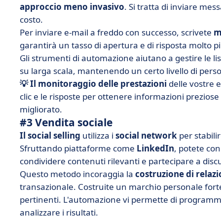
approccio meno invasivo
. Si tratta di inviare mes
costo.
Per inviare e-mail a freddo con successo, scrivete
m
garantirà un tasso di apertura e di risposta molto p
Gli strumenti di automazione aiutano a gestire le 
su larga scala, mantenendo un certo livello di pers
💡 Il monitoraggio delle prestazioni
delle vostre e
clic e le risposte per ottenere informazioni prezios
migliorato.
#3 Vendita sociale
Il social selling
utilizza i
social network
per stabili
Sfruttando piattaforme come
LinkedIn
, potete con
condividere contenuti rilevanti e partecipare a discu
Questo metodo incoraggia la
costruzione di relazi
transazionale. Costruite un marchio personale forte
pertinenti. L'automazione vi permette di programmar
analizzare i risultati.