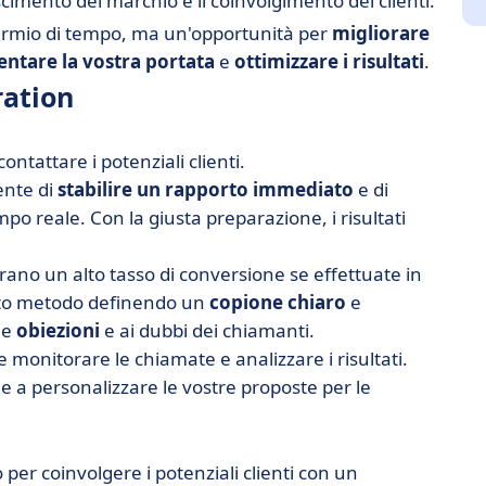
cimento del marchio e il coinvolgimento dei clienti.
parmio di tempo, ma un'opportunità per
migliorare
ntare la vostra portata
e
ottimizzare i risultati
.
ration
ntattare i potenziali clienti.
ente di
stabilire un rapporto immediato
e di
po reale. Con la giusta preparazione, i risultati
ano un alto tasso di conversione se effettuate in
esto metodo definendo un
copione chiaro
e
le
obiezioni
e ai dubbi dei chiamanti.
 monitorare le chiamate e analizzare i risultati.
 e a personalizzare le vostre proposte per le
per coinvolgere i potenziali clienti con un