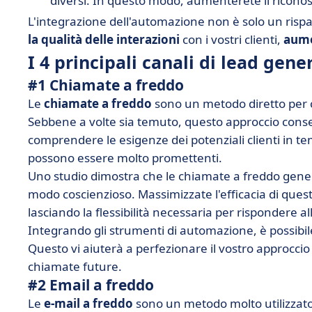
diversi. In questo modo, aumenterete il riconos
L'integrazione dell'automazione non è solo un ris
la qualità delle interazioni
con i vostri clienti,
aume
I 4 principali canali di lead gene
#1 Chiamate a freddo
Le
chiamate a freddo
sono un metodo diretto per co
Sebbene a volte sia temuto, questo approccio cons
comprendere le esigenze dei potenziali clienti in tem
possono essere molto promettenti.
Uno studio dimostra che le chiamate a freddo gener
modo coscienzioso. Massimizzate l'efficacia di qu
lasciando la flessibilità necessaria per rispondere al
Integrando gli strumenti di automazione, è possibile
Questo vi aiuterà a perfezionare il vostro approccio
chiamate future.
#2 Email a freddo
Le
e-mail a freddo
sono un metodo molto utilizzato 