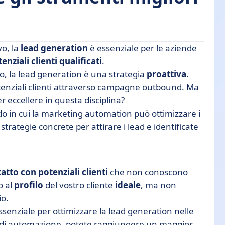
o, la
lead generation
è essenziale per le aziende
enziali clienti qualificati
.
vo, la lead generation è una strategia
proattiva
.
rategia di lead generation?
tenziali clienti attraverso campagne outbound. Ma
r eccellere in questa disciplina?
d generation
do in cui la marketing automation può ottimizzare i
izzazione della lead generation
e strategie concrete per attirare i lead e identificate
a la lead generation
eration con la marketing automation!
tatto con potenziali clienti
che non conoscono
o al
profilo
del vostro cliente
ideale
, ma non
o.
enziale per ottimizzare la lead generation nelle
i di automazione, potete raggiungere un maggior