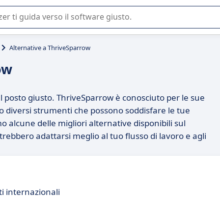
 o nella scelta di un software SaaS per la vostra azienda.
Alternative a ThriveSparrow
ow
el posto giusto. ThriveSparrow è conosciuto per le sue
o diversi strumenti che possono soddisfare le tue
o alcune delle migliori alternative disponibili sul
ebbero adattarsi meglio al tuo flusso di lavoro e agli
ti internazionali