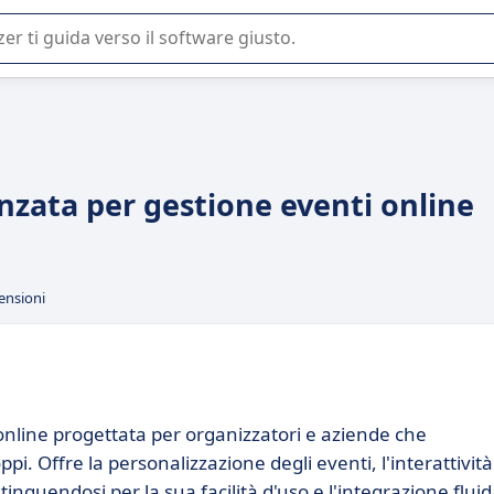
 o nella scelta di un software SaaS per la vostra azienda.
nzata per gestione eventi online
ensioni
online progettata per organizzatori e aziende che
pi. Offre la personalizzazione degli eventi, l'interattività
istinguendosi per la sua facilità d'uso e l'integrazione fluid