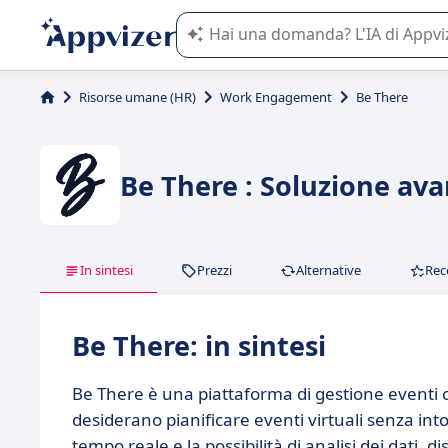
L'IA di Appvizer vi guida nell'utilizzo
Risorse umane (HR)
Work Engagement
Be There
Be There : Soluzione ava
In sintesi
Prezzi
Alternative
Rec
Be There: in sintesi
Be There è una piattaforma di gestione eventi 
desiderano pianificare eventi virtuali senza intop
tempo reale e la possibilità di analisi dei dati, d