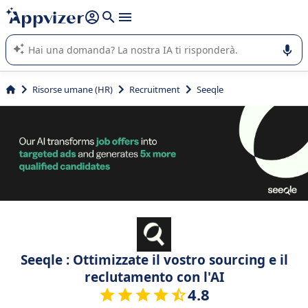
righe con
shift + enter
).
L'IA di Appvizer vi guida nell'utilizzo o nella scelta di un
software SaaS per la vostra azienda.
Risorse umane (HR)
Recruitment
Seeqle
Seeqle : Ottimizzate il vostro sourcing e il
reclutamento con l'AI
4.8