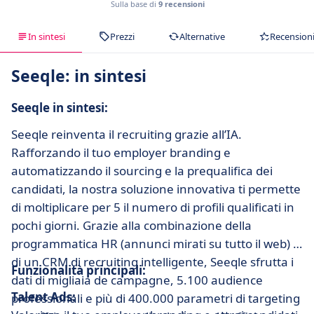
Sulla base di
9 recensioni
In sintesi
Prezzi
Alternative
Recension
Seeqle: in sintesi
Seeqle in sintesi:
Seeqle reinventa il recruiting grazie all’IA.
Rafforzando il tuo employer branding e
automatizzando il sourcing e la prequalifica dei
candidati, la nostra soluzione innovativa ti permette
di moltiplicare per 5 il numero di profili qualificati in
pochi giorni. Grazie alla combinazione della
programmatica HR (annunci mirati su tutto il web) e
di un CRM di recruiting intelligente, Seeqle sfrutta i
Funzionalità principali:
dati di migliaia de campagne, 5.100 audience
Talent Ads:
professionali e più di 400.000 parametri di targeting