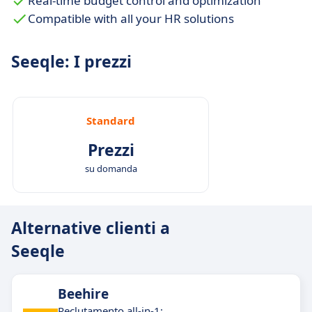
Real-time budget control and optimization
Compatible with all your HR solutions
Seeqle: I prezzi
Standard
Prezzi
su domanda
Alternative clienti a
Seeqle
Beehire
Reclutamento all-in-1: