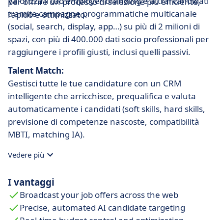
Valorizza il tuo employer branding e attrai candidati
per offrire un processo di selezione più efficiente,
tramite campagne programmatiche multicanale
rapido e ottimizzato.
(social, search, display, app…) su più di 2 milioni di
spazi, con più di 400.000 dati socio professionali per
raggiungere i profili giusti, inclusi quelli passivi.
Talent Match:
Gestisci tutte le tue candidature con un CRM
intelligente che arricchisce, prequalifica e valuta
automaticamente i candidati (soft skills, hard skills,
previsione di competenze nascoste, compatibilità
MBTI, matching IA).
Vedere più
I vantaggi
Broadcast your job offers across the web
Precise, automated AI candidate targeting