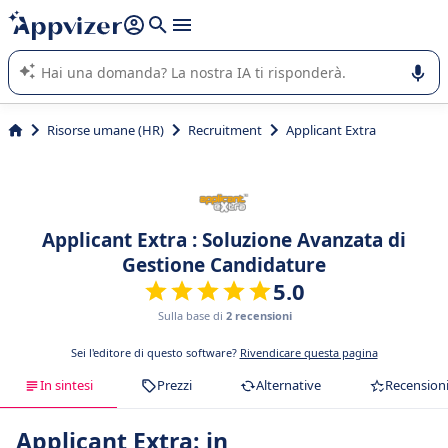
righe con
shift + enter
).
L'IA di Appvizer vi guida nell'utilizzo o nella scelta di un
software SaaS per la vostra azienda.
Risorse umane (HR)
Recruitment
Applicant Extra
Applicant Extra : Soluzione Avanzata di
Gestione Candidature
5.0
Sulla base di
2 recensioni
Sei l'editore di questo software?
Rivendicare questa pagina
In sintesi
Prezzi
Alternative
Recension
Applicant Extra: in