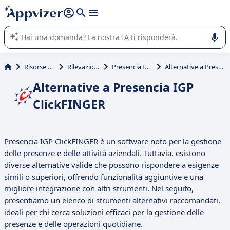
righe con
shift + enter
).
L'IA di Appvizer vi guida nell'utilizzo o nella scelta di un
software SaaS per la vostra azienda.
Risorse umane (HR)
Rilevazione presenze
Presencia IGP ClickFINGER
Alternative a Presencia IGP ClickFINGER
Alternative a Presencia IGP
ClickFINGER
Presencia IGP ClickFINGER è un software noto per la gestione
delle presenze e delle attività aziendali. Tuttavia, esistono
diverse alternative valide che possono rispondere a esigenze
simili o superiori, offrendo funzionalità aggiuntive e una
migliore integrazione con altri strumenti. Nel seguito,
presentiamo un elenco di strumenti alternativi raccomandati,
ideali per chi cerca soluzioni efficaci per la gestione delle
presenze e delle operazioni quotidiane.