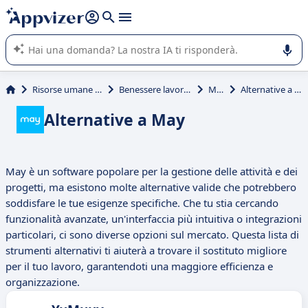
righe con
shift + enter
).
L'IA di Appvizer vi guida nell'utilizzo o nella scelta di un
software SaaS per la vostra azienda.
Risorse umane (HR)
Benessere lavoratori
May
Alternative a May
Alternative a May
May è un software popolare per la gestione delle attività e dei
progetti, ma esistono molte alternative valide che potrebbero
soddisfare le tue esigenze specifiche. Che tu stia cercando
funzionalità avanzate, un'interfaccia più intuitiva o integrazioni
particolari, ci sono diverse opzioni sul mercato. Questa lista di
strumenti alternativi ti aiuterà a trovare il sostituto migliore
per il tuo lavoro, garantendoti una maggiore efficienza e
organizzazione.