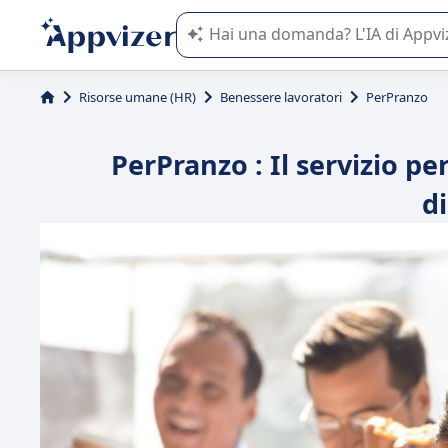
L'IA di Appvizer vi guida nell'utilizzo
Risorse umane (HR)
Benessere lavoratori
PerPranzo
PerPranzo : Il servizio pe
d